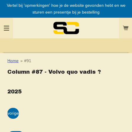
Vertel bij 'opmerkingen' hoe je de website gevonden hebt en we
Ga
sturen een presentje bij je bestelling
direct
naar
de
hoofdinhoud
Home
»
#91
Column #87 - Volvo quo vadis ?
2025
vorige