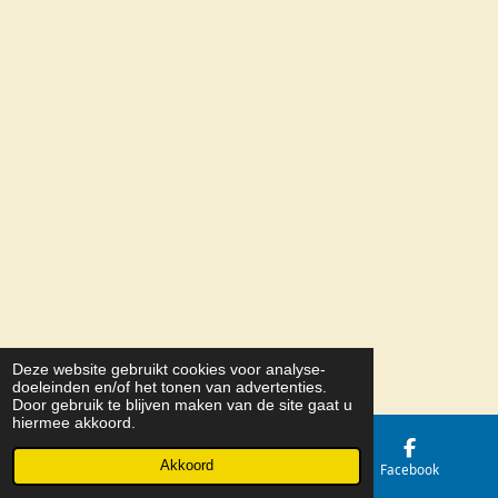
Deze website gebruikt cookies voor analyse-
© 2026 Belize Holding b.v.
doeleinden en/of het tonen van advertenties.
Door gebruik te blijven maken van de site gaat u
hiermee akkoord.
Akkoord
E-mailadres
Kaart
Facebook