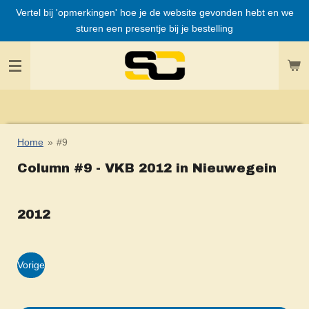
Vertel bij 'opmerkingen' hoe je de website gevonden hebt en we
Ga
sturen een presentje bij je bestelling
direct
naar
de
hoofdinhoud
Home
»
#9
Column #9 - VKB 2012 in Nieuwegein
2012
Vorige