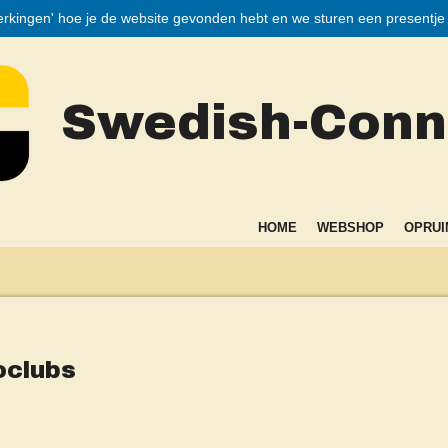
merkingen' hoe je de website gevonden hebt en we sturen een presentje bi
Swedish-Conne
HOME
WEBSHOP
OPRUI
oclubs