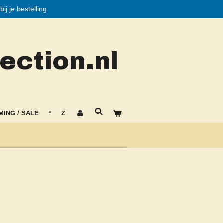
j je bestelling
ction.nl
MING / SALE
*
Z