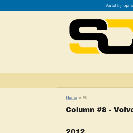
Vertel bij 'op
Ga
direct
naar
de
hoofdinhoud
Home
»
#8
Column #8 - Volv
2012