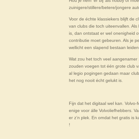
Hou je hem ‘er bij’ als hobby of moe
zuinigere/stillere/betere/jongere aut
Voor de échte klassiekers blijft de 
van clubs die toch uiteenvallen. Als
is, dan ontstaat er wel onenigheid o
contributie moet gebeuren. Als je p
wellicht een slapend bestaan leiden
Wat zou het toch veel aangenamer z
zouden voegen tot één grote club va
al legio pogingen gedaan maar clubj
het nog nooit écht gelukt is.
Fijn dat het digitaal wel kan. Volvo
enige voor álle Volvoliefhebbers. V
er z’n plek. En omdat het gratis is 
!