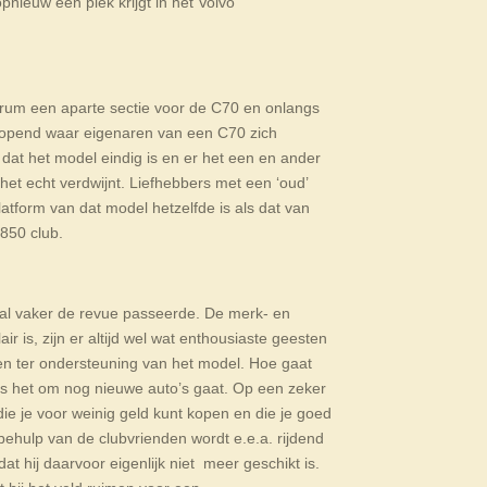
nieuw een plek krijgt in het Volvo
forum een aparte sectie voor de C70 en onlangs
opend waar eigenaren van een C70 zich
dat het model eindig is en er het een en ander
 het echt verdwijnt. Liefhebbers met een ‘oud’
atform van dat model hetzelfde is als dat van
850 club.
l vaker de revue passeerde. De merk- en
r is, zijn er altijd wel wat enthousiaste geesten
ten ter ondersteuning van het model. Hoe gaat
ls het om nog nieuwe auto’s gaat. Op een zeker
e je voor weinig geld kunt kopen en die je goed
 behulp van de clubvrienden wordt e.e.a. rijdend
 hij daarvoor eigenlijk niet meer geschikt is.