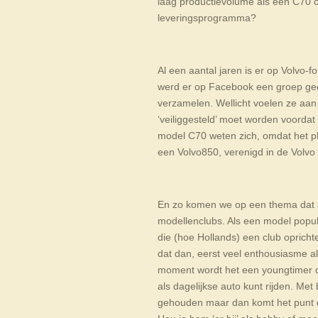
laag productievolume als een C70 op
leveringsprogramma?
Al een aantal jaren is er op Volvo-
werd er op Facebook een groep ge
verzamelen. Wellicht voelen ze aan 
‘veiliggesteld’ moet worden voordat
model C70 weten zich, omdat het pl
een Volvo850, verenigd in de Volvo 
En zo komen we op een thema dat a
modellenclubs. Als een model populai
die (hoe Hollands) een club oprich
dat dan, eerst veel enthousiasme a
moment wordt het een youngtimer di
als dagelijkse auto kunt rijden. Met
gehouden maar dan komt het punt dat