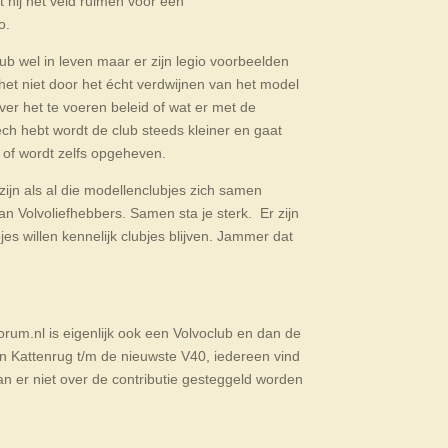
t hij het veld ruimen voor een
o.
club wel in leven maar er zijn legio voorbeelden
 het niet door het écht verdwijnen van het model
ver het te voeren beleid of wat er met de
ech hebt wordt de club steeds kleiner en gaat
 of wordt zelfs opgeheven.
ijn als al die modellenclubjes zich samen
n Volvoliefhebbers. Samen sta je sterk. Er zijn
es willen kennelijk clubjes blijven. Jammer dat
-forum.nl is eigenlijk ook een Volvoclub en dan de
an Kattenrug t/m de nieuwste V40, iedereen vind
kan er niet over de contributie gesteggeld worden