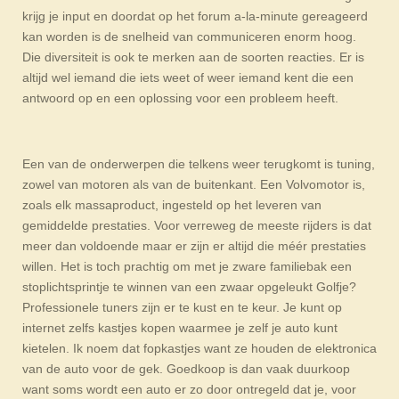
krijg je input en doordat op het forum a-la-minute gereageerd
kan worden is de snelheid van communiceren enorm hoog.
Die diversiteit is ook te merken aan de soorten reacties. Er is
altijd wel iemand die iets weet of weer iemand kent die een
antwoord op en een oplossing voor een probleem heeft.
Een van de onderwerpen die telkens weer terugkomt is tuning,
zowel van motoren als van de buitenkant. Een Volvomotor is,
zoals elk massaproduct, ingesteld op het leveren van
gemiddelde prestaties. Voor verreweg de meeste rijders is dat
meer dan voldoende maar er zijn er altijd die méér prestaties
willen. Het is toch prachtig om met je zware familiebak een
stoplichtsprintje te winnen van een zwaar opgeleukt Golfje?
Professionele tuners zijn er te kust en te keur. Je kunt op
internet zelfs kastjes kopen waarmee je zelf je auto kunt
kietelen. Ik noem dat fopkastjes want ze houden de elektronica
van de auto voor de gek. Goedkoop is dan vaak duurkoop
want soms wordt een auto er zo door ontregeld dat je, voor