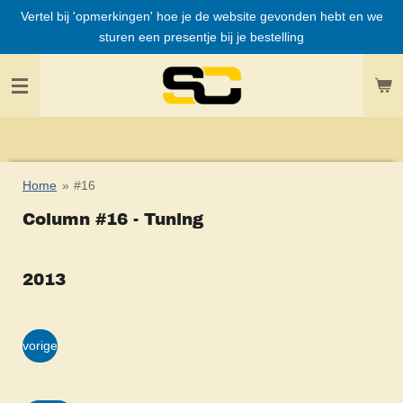
Vertel bij 'opmerkingen' hoe je de website gevonden hebt en we
Ga
sturen een presentje bij je bestelling
direct
naar
de
hoofdinhoud
Home
»
#16
Column #16 - Tuning
2013
vorige