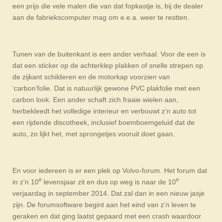
een prijs die vele malen die van dat fopkastje is, bij de dealer
aan de fabriekscomputer mag om e.e.a. weer te restten.
Tunen van de buitenkant is een ander verhaal. Voor de een is
dat een sticker op de achterklep plakken of snelle strepen op
de zijkant schilderen en de motorkap voorzien van
‘carbon’folie. Dat is natuurlijk gewone PVC plakfolie met een
carbon look. Een ander schaft zich fraaie wielen aan,
herbekleedt het volledige interieur en verbouwt z’n auto tot
een rijdende discotheek, inclusief boemboemgeluid dat de
auto, zo lijkt het, met sprongetjes vooruit doet gaan.
En voor iedereen is er een plek op Volvo-forum. Het forum dat
e
e
in z’n 10
levensjaar zit en dus op weg is naar de 10
verjaardag in september 2014. Dat zal dan in een nieuw jasje
zijn. De forumsoftware begint aan het eind van z’n leven te
geraken en dat ging laatst gepaard met een crash waardoor