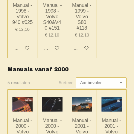
Manual -
Manual -
Manual -
1998 -
1998 -
1999 -
Volvo
Volvo
Volvo
940 #025
S40&V4
S80
0 #151
#118
€ 12,10
€ 12,10
€ 12,10
In winkelwagen
In winkelwagen
In winkelwagen
Manuals vanaf 2000
5 resultaten
Sorteer:
Manual -
Manual -
Manual -
Manual -
2000 -
2000 -
2001 -
2001 -
Volvo
Volvo
Volvo
Volvo