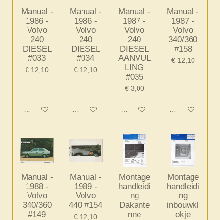
Manual -
Manual -
Manual -
Manual -
1986 -
1986 -
1987 -
1987 -
Volvo
Volvo
Volvo
Volvo
240
240
240
340/360
DIESEL
DIESEL
DIESEL
#158
#033
#034
AANVUL
€ 12,10
LING
€ 12,10
€ 12,10
#035
€ 3,00
In winkelwagen
In winkelwagen
In winkelwagen
In winkelwagen
Manual -
Manual -
Montage
Montage
1988 -
1989 -
handleidi
handleidi
Volvo
Volvo
ng
ng
340/360
440 #154
Dakante
inbouwkl
#149
nne
okje
€ 12,10