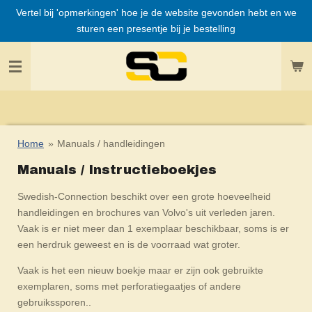
Vertel bij 'opmerkingen' hoe je de website gevonden hebt en we
Ga
sturen een presentje bij je bestelling
direct
naar
de
hoofdinhoud
Home
»
Manuals / handleidingen
Manuals / Instructieboekjes
Swedish-Connection beschikt over een grote hoeveelheid
handleidingen en brochures van Volvo's uit verleden jaren.
Vaak is er niet meer dan 1 exemplaar beschikbaar, soms is er
een herdruk geweest en is de voorraad wat groter.
Vaak is het een nieuw boekje maar er zijn ook gebruikte
exemplaren, soms met perforatiegaatjes of andere
gebruikssporen..