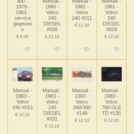
300 -
Manual -
Manual -
Manual -
1976-
1980 -
1981 -
1981 -
1983 -
Volvo
Volvo
Volvo
service
240
240 #011
240
gegeven
DIESEL
DIESEL
€ 12,10
s
#028
#029
€ 5,00
€ 12,10
€ 12,10
In winkelwagen
In winkelwagen
In winkelwagen
In winkelwagen
Manual -
Manual -
Manual -
Manual -
1983 -
1983 -
1983 -
1983 -
Volvo
Volvo
Volvo
Volvo
240 #013
240
340/360
760 GLE
DIESEL
#148
TD #135
€ 12,10
#031
€ 12,10
€ 12,10
€ 12,10