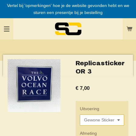
Vertel bij 'opmerkingen' hoe je de website gevonden hebt en we
Ga
sturen een presentje bij je bestelling
direct
naar
de
hoofdinhoud
Replicasticker
OR 3
€ 7,00
Uitvoering
Afmeting