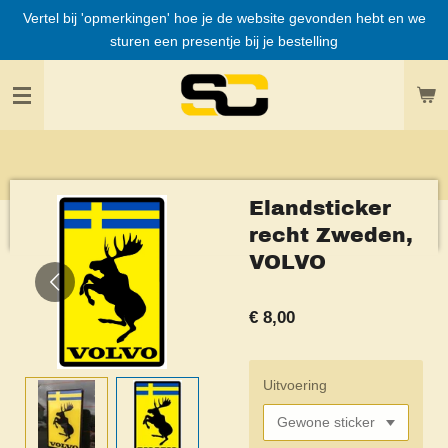
Vertel bij 'opmerkingen' hoe je de website gevonden hebt en we
Ga
sturen een presentje bij je bestelling
direct
naar
de
hoofdinhoud
Elandsticker
recht Zweden,
VOLVO
€ 8,00
Uitvoering