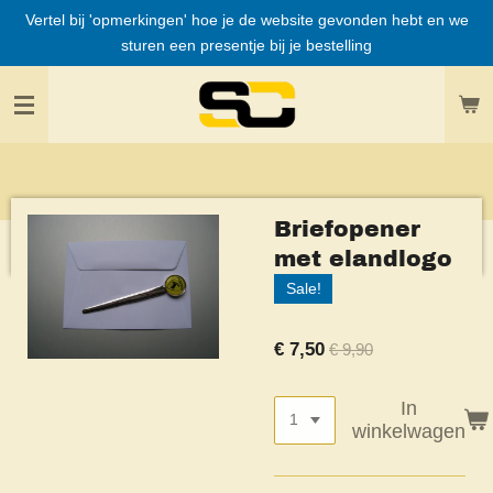
Vertel bij 'opmerkingen' hoe je de website gevonden hebt en we
Ga
sturen een presentje bij je bestelling
direct
naar
de
hoofdinhoud
Briefopener
met elandlogo
Sale!
€ 7,50
€ 9,90
In
winkelwagen