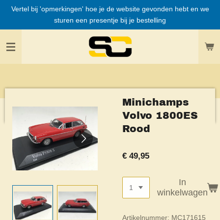
Vertel bij 'opmerkingen' hoe je de website gevonden hebt en we
Ga
sturen een presentje bij je bestelling
direct
naar
de
hoofdinhoud
Minichamps
Volvo 1800ES
Rood
€ 49,95
In
winkelwagen
Artikelnummer:
MC171615