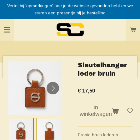
Vertel bij 'opmerkingen' hoe je de website gevonden hebt en we
Ga
sturen een presentje bij je bestelling
direct
naar
de
hoofdinhoud
Sleutelhanger
leder bruin
€ 17,50
In
winkelwagen
Fraaie bruin lederen