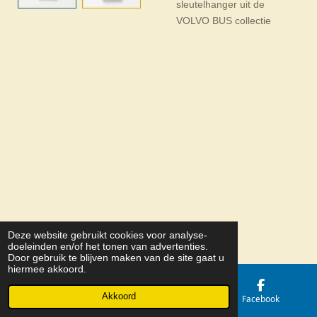
sleutelhanger uit de
VOLVO BUS collectie
Deze website gebruikt cookies voor analyse-
© 2026 Belize Holding b.v.
doeleinden en/of het tonen van advertenties.
Door gebruik te blijven maken van de site gaat u
hiermee akkoord.
Akkoord
E-mailadres
Kaart
Facebook