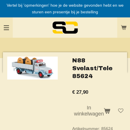
Vertel bij 'opmerkingen' hoe je de website gevonden hebt en we
Ga
sturen een presentje bij je bestelling
direct
naar
de
hoofdinhoud
N88
Svelast/Tele
85624
€ 27,90
In
winkelwagen
Artikelnummer:
85624