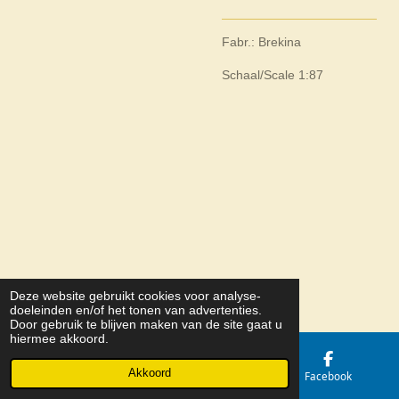
Fabr.: Brekina
Schaal/Scale 1:87
Deze website gebruikt cookies voor analyse-
© 2026 Belize Holding b.v.
doeleinden en/of het tonen van advertenties.
Door gebruik te blijven maken van de site gaat u
hiermee akkoord.
Akkoord
E-mailadres
Kaart
Facebook