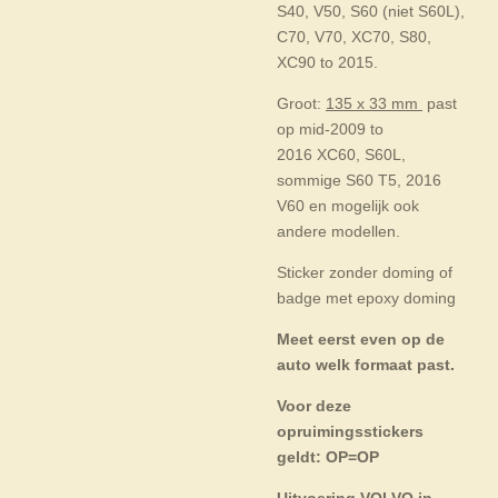
S40, V50, S60 (niet S60L),
C70, V70, XC70, S80,
XC90 to 2015.
Groot:
135 x 33 mm
past
op
mid-2009
to
2016
XC60, S60L,
sommige S60 T5
, 2016
V60
en mogelijk ook
andere modellen.
Sticker zonder doming of
badge met epoxy doming
Meet eerst even op de
auto welk formaat past.
Voor deze
opruimingsstickers
geldt: OP=OP
Uitvoering VOLVO in