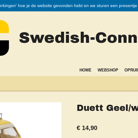
merkingen' hoe je de website gevonden hebt en we sturen een presentje bi
Swedish-Conne
HOME
WEBSHOP
OPRUI
Duett Geel/w
€ 14,90