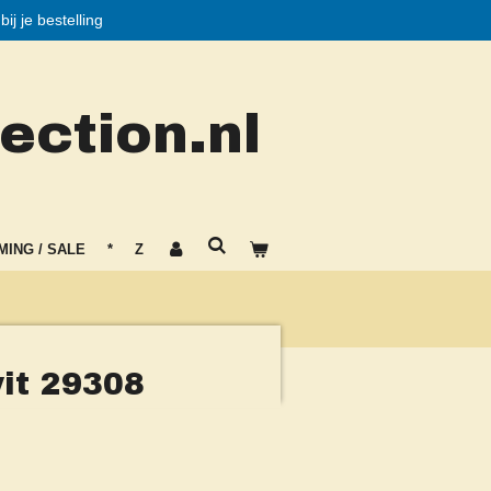
j je bestelling
ction.nl
MING / SALE
*
Z
it 29308