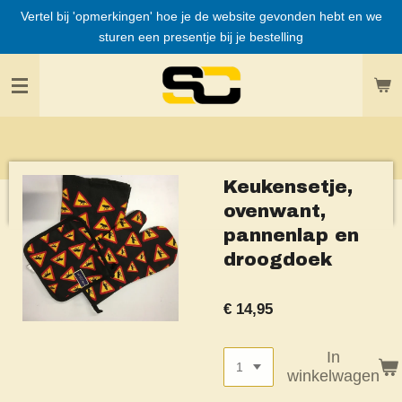
Vertel bij 'opmerkingen' hoe je de website gevonden hebt en we
Ga
sturen een presentje bij je bestelling
direct
naar
de
hoofdinhoud
Keukensetje,
ovenwant,
pannenlap en
droogdoek
€ 14,95
In
winkelwagen