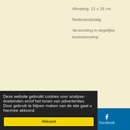
Afmeting: 21 x 28 cm
Nederlandstalig
Verzending in degelijke
kartonenvelop
Deze website gebruikt cookies voor analyse-
© 2026 Belize Holding b.v.
doeleinden en/of het tonen van advertenties.
Door gebruik te blijven maken van de site gaat u
hiermee akkoord.
Akkoord
E-mailadres
Kaart
Facebook