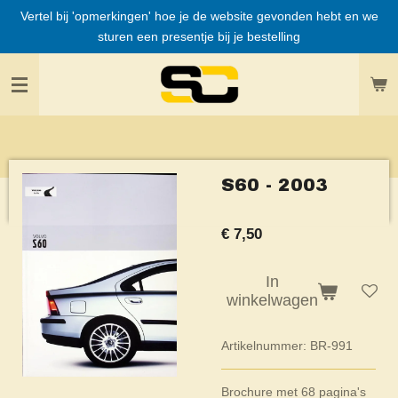
Vertel bij 'opmerkingen' hoe je de website gevonden hebt en we
Ga
sturen een presentje bij je bestelling
direct
naar
de
hoofdinhoud
S60 - 2003
€ 7,50
In
winkelwagen
Artikelnummer:
BR-991
Brochure met 68 pagina's