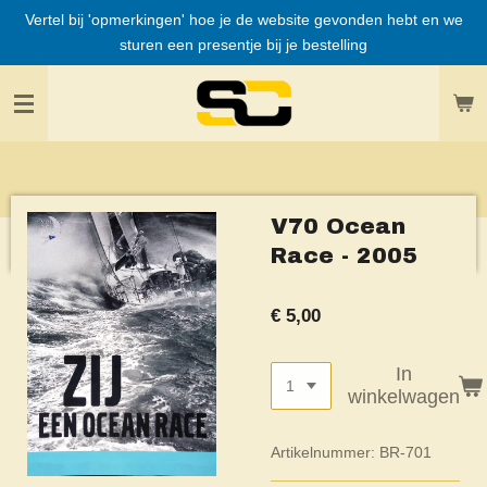
Vertel bij 'opmerkingen' hoe je de website gevonden hebt en we
Ga
sturen een presentje bij je bestelling
direct
naar
de
hoofdinhoud
V70 Ocean
Race - 2005
€ 5,00
In
winkelwagen
Artikelnummer:
BR-701