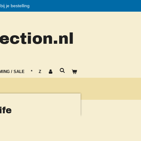
j je bestelling
ction.nl
MING / SALE
*
Z
ife