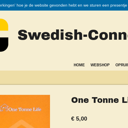
merkingen' hoe je de website gevonden hebt en we sturen een presentje bi
Swedish-Conne
HOME
WEBSHOP
OPRUI
One Tonne L
€ 5,00