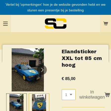
Vertel bij 'opmerkingen' hoe je de website gevonden hebt en we
Ga
sturen een presentje bij je bestelling
direct
naar
de
hoofdinhoud
Elandsticker
XXL tot 85 cm
hoog
€ 85,00
In
winkelwagen