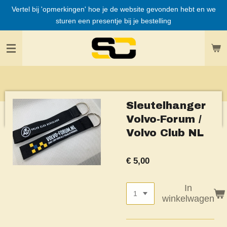
Vertel bij 'opmerkingen' hoe je de website gevonden hebt en we
Ga
sturen een presentje bij je bestelling
direct
naar
de
hoofdinhoud
Sleutelhanger
Volvo-Forum /
Volvo Club NL
€ 5,00
In
winkelwagen