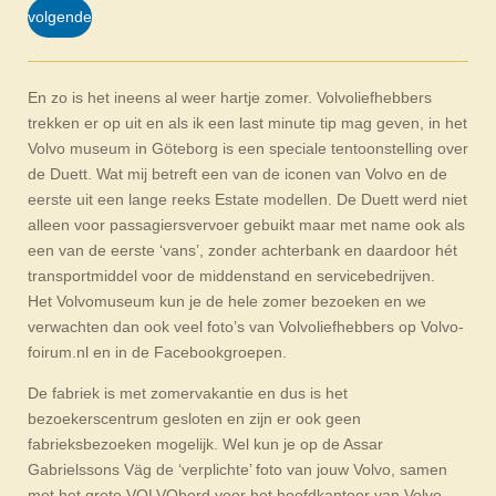
volgende
En zo is het ineens al weer hartje zomer. Volvoliefhebbers
trekken er op uit en als ik een last minute tip mag geven, in het
Volvo museum in Göteborg is een speciale tentoonstelling over
de Duett. Wat mij betreft een van de iconen van Volvo en de
eerste uit een lange reeks Estate modellen. De Duett werd niet
alleen voor passagiersvervoer gebuikt maar met name ook als
een van de eerste ‘vans’, zonder achterbank en daardoor hét
transportmiddel voor de middenstand en servicebedrijven.
Het Volvomuseum kun je de hele zomer bezoeken en we
verwachten dan ook veel foto’s van Volvoliefhebbers op Volvo-
foirum.nl en in de Facebookgroepen.
De fabriek is met zomervakantie en dus is het
bezoekerscentrum gesloten en zijn er ook geen
fabrieksbezoeken mogelijk. Wel kun je op de Assar
Gabrielssons Väg de ‘verplichte’ foto van jouw Volvo, samen
met het grote VOLVObord voor het hoofdkantoor van Volvo