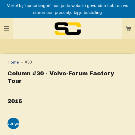
Vertel bij 'opmerkingen' hoe je de website gevonden hebt en we
Ga
sturen een presentje bij je bestelling
direct
naar
de
hoofdinhoud
Home
»
#30
Column #30 - Volvo-Forum Factory
Tour
2016
vorige