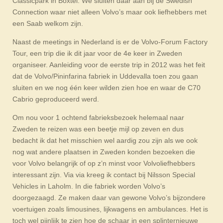
Classicpark in Boxtel. We sluiten daar aan bij de Swedish
Connection waar niet alleen Volvo’s maar ook liefhebbers met
een Saab welkom zijn.
Naast de meetings in Nederland is er de Volvo-Forum Factory
Tour, een trip die ik dit jaar voor de 4e keer in Zweden
organiseer. Aanleiding voor de eerste trip in 2012 was het feit
dat de Volvo/Pininfarina fabriek in Uddevalla toen zou gaan
sluiten en we nog één keer wilden zien hoe en waar de C70
Cabrio geproduceerd werd.
Om nou voor 1 ochtend fabrieksbezoek helemaal naar
Zweden te reizen was een beetje mijl op zeven en dus
bedacht ik dat het misschien wel aardig zou zijn als we ook
nog wat andere plaatsen in Zweden konden bezoeken die
voor Volvo belangrijk of op z’n minst voor Volvoliefhebbers
interessant zijn. Via via kreeg ik contact bij Nilsson Special
Vehicles in Laholm. In die fabriek worden Volvo’s
doorgezaagd. Ze maken daar van gewone Volvo’s bijzondere
voertuigen zoals limousines, lijkwagens en ambulances. Het is
toch wel pijnlijk te zien hoe de schaar in een splinternieuwe