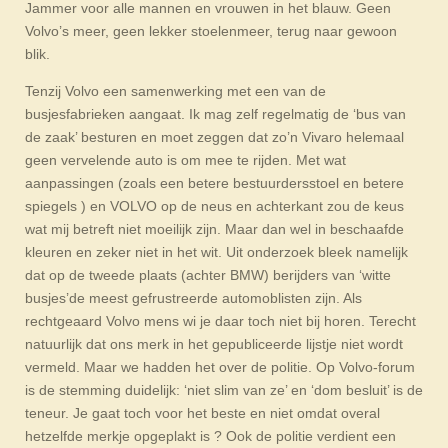
Jammer voor alle mannen en vrouwen in het blauw. Geen
Volvo’s meer, geen lekker stoelenmeer, terug naar gewoon
blik.
Tenzij Volvo een samenwerking met een van de
busjesfabrieken aangaat. Ik mag zelf regelmatig de ‘bus van
de zaak’ besturen en moet zeggen dat zo’n Vivaro helemaal
geen vervelende auto is om mee te rijden. Met wat
aanpassingen (zoals een betere bestuurdersstoel en betere
spiegels ) en VOLVO op de neus en achterkant zou de keus
wat mij betreft niet moeilijk zijn. Maar dan wel in beschaafde
kleuren en zeker niet in het wit. Uit onderzoek bleek namelijk
dat op de tweede plaats (achter BMW) berijders van ‘witte
busjes’de meest gefrustreerde automoblisten zijn. Als
rechtgeaard Volvo mens wi je daar toch niet bij horen. Terecht
natuurlijk dat ons merk in het gepubliceerde lijstje niet wordt
vermeld. Maar we hadden het over de politie. Op Volvo-forum
is de stemming duidelijk: ‘niet slim van ze’ en ‘dom besluit’ is de
teneur. Je gaat toch voor het beste en niet omdat overal
hetzelfde merkje opgeplakt is ? Ook de politie verdient een