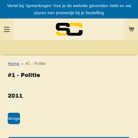
Vertel bij 'opmerkingen' hoe je de website gevonden hebt en we
Ga
sturen een presentje bij je bestelling
direct
naar
de
hoofdinhoud
Home
»
#1 - Politie
#1 - Politie
2011
Vorige