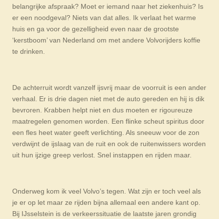
belangrijke afspraak? Moet er iemand naar het ziekenhuis? Is
er een noodgeval? Niets van dat alles. Ik verlaat het warme
huis en ga voor de gezelligheid even naar de grootste
‘kerstboom’ van Nederland om met andere Volvorijders koffie
te drinken.
De achterruit wordt vanzelf ijsvrij maar de voorruit is een ander
verhaal. Er is drie dagen niet met de auto gereden en hij is dik
bevroren. Krabben helpt niet en dus moeten er rigoureuze
maatregelen genomen worden. Een flinke scheut spiritus door
een fles heet water geeft verlichting. Als sneeuw voor de zon
verdwijnt de ijslaag van de ruit en ook de ruitenwissers worden
uit hun ijzige greep verlost. Snel instappen en rijden maar.
Onderweg kom ik veel Volvo’s tegen. Wat zijn er toch veel als
je er op let maar ze rijden bijna allemaal een andere kant op.
Bij IJsselstein is de verkeerssituatie de laatste jaren grondig