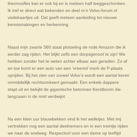
thermosfles kan er ook bij en is meteen half leeggeschonken.
Ik tref er direct wat bekenden en deel m’n Volvo-forum.nl
visitekaartjes uit. Dat geeft meteen aanleiding tot nieuwe
kennismakingen en herkenning.
Naast mijn zwarte S60 staat plotseling de rode Amazon die ik
eerder zag rijden. Het blijkt zelfs een dorpsgenoot te zijn! We
hebben zonder het te weten achter elkaar aan gereden. Zo af
en toe komt er een auto van een ‘vreemd’ merk de P-plaats
oprijden. Bij het zien van zoveel Volvo’s wordt een aantal keren
onmiddellijk rechtsomkeert gemaakt. Een enkele dappere
stapt uit en bekijkt de gigantische betonnen Kerstboom die
langzaam in de mist verdwijnt.
Na een klein uur blauwbekken vind ik het welletjes. Met mij
vertrekken nog een aantal deelnemers en in een treintje rijden
we naar de snelweg. Respectvol voor een dame op leeftijd