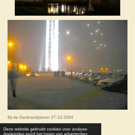
Bij de Gerbrandytoren 27-12-2004
Deze website gebruikt cookies voor analyse-
© 2026 Belize Holding b.v.
doeleinden en/of het tonen van advertenties.