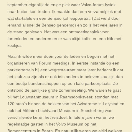
september eigenlijk de enige plek waar Volvo-forum fysiek
naar buiten kon treden. Ik maakte dan een verzamelplek met
wat sta-tafels en een Senseo koffieapparaat. (Dat werd door
iemand al snel de Benseo genoemd) en zo is het vele jaren in
de stand gebleven. Het was een ontmoetingsplek voor
forumleden en anderen en er was altijd koffie en een blik met
koekjes.
Maar ik wilde meer doen voor de leden en begon met het
organiseren van Forum meetings. In eerste instantie op een
parkeerterrein bij een wegrestaurant maar later bedacht ik dat
het leuk zou zijn als er ook iets anders te beleven zou zijn dan
een beetje bandenschoppen op een kale parkeerplaats. Zo
ontstond de jaarlijkse grote zomermeeting. We waren te gast
bij het Louwmanmuseum in Raamsdonksveer, stonden met
120 auto’s binnen de hekken van het Aviodrome in Lelystad en
ook het Militaire Luchtvaart Museum in Soesterberg was
verschillende keren het reisdoel. In latere jaren waren we
regelmatige gasten in het Volvo Museum op het
Bomencentrum in Baarn. En natuurlijk waren we altijd welkom