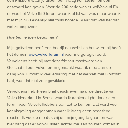
een Prikbord waar je alleen een vraag kon stellen en een
antwoord kon geven. Voor de 200 serie was er VolVolvo.nl En
er was het Volvo 850 forum waar ik al lid van was maar waar ik
met mijn S60 eigenlijk niet thuis hoorde. Maar dat was het dan
wel zo ongeveer.
Hoe ben je toen begonnen?
Mijn golfvriend heeft een bedrijf dat websites bouwt en hij heeft
het domein
www.volvo-forum.nl
voor me geregistreerd.
Vervolgens heeft hij met dezelfde forumsoftware van
Golfchat.nl een Volvo forum gemaakt waar ik mee aan de
gang kon. Omdat ik veel ervaring met het werken met Golfchat
had, was dat niet zo ingewikkeld.
Vervolgens heb ik een brief geschreven naar de directie van
Volvo Nederland in Beesd waarin ik aankondigde dat er een
forum voor Volvoliefhebbers aan zat te komen. Dat werd voor
kennisgeving aangenomen want ik kreeg geen negatieve
reactie. Ik voelde me dus vrij om mijn gang te gaan en was
niet bang dat er Volvojuristen achter me aan zouden komen in